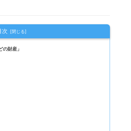
目次
どの財産」