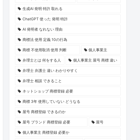
生成AI 発明 特許 取れる
ChatGPT 使った 発明 特許
AI 発明者 なれない 理由
商標法 使用 定義 10の行為
商標 不使用取消 使用 判断
個人事業主
弁理士とは 何をする人
個人事業主 屋号 商標 違い
弁理士 弁護士 違い わかりやすく
弁理士 相談 できること
ネットショップ 商標登録 必要
商標 3年 使用していない どうなる
屋号 商標登録 できるのか
屋号 ブランド 商標登録 必要
屋号
個人事業主 商標登録 必要か