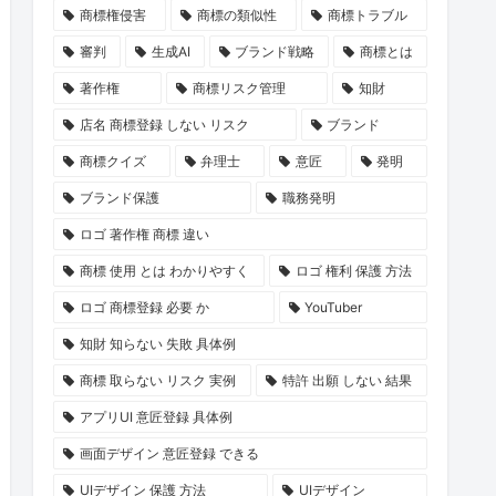
商標権侵害
商標の類似性
商標トラブル
審判
生成AI
ブランド戦略
商標とは
著作権
商標リスク管理
知財
店名 商標登録 しない リスク
ブランド
商標クイズ
弁理士
意匠
発明
ブランド保護
職務発明
ロゴ 著作権 商標 違い
商標 使用 とは わかりやすく
ロゴ 権利 保護 方法
ロゴ 商標登録 必要 か
YouTuber
知財 知らない 失敗 具体例
商標 取らない リスク 実例
特許 出願 しない 結果
アプリUI 意匠登録 具体例
画面デザイン 意匠登録 できる
UIデザイン 保護 方法
UIデザイン