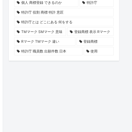
個人 商標登録 できるのか
特許庁
特許庁 役割 商標 特許 意匠
特許庁とは どこにある 何をする
TMマーク SMマーク 意味
登録商標 表示 Rマーク
Rマーク TMマーク 違い
登録商標
特許庁 職員数 出願件数 日本
使用