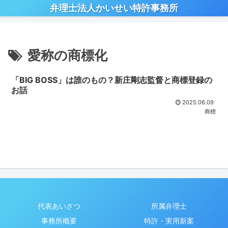
弁理士法人かいせい特許事務所
愛称の商標化
「BIG BOSS」は誰のもの？新庄剛志監督と商標登録の
お話
2025.06.09
商標
代表あいさつ
所属弁理士
事務所概要
特許・実用新案